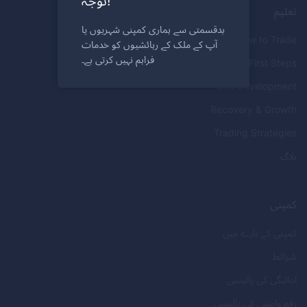
توجہ!
تعلیم
بدقسمتی سے ہماری کمپنی شہریوں یا
How to Trade
آپ کے ملک کے رہائشیوں کو خدمات
فراہم نہیں کرتی ہے۔
First Steps
Skill Development
Recovery & Growth
Trading Strategies
بلاگ
کمپنی
کمپنی کے بارے میں
شرائط
ادائیگی کی پالیسی
رقم واپسی کی پالیسی