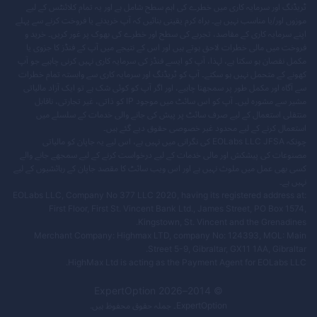
ٹریڈنگ اور سرمایہ کاری میں خطرے کی اہم سطح شامل ہے اور یہ تمام کلائنٹس کے لیے
موزوں اور/یا مناسب نہیں ہے۔ براہ کرم یقینی بنائیں کہ آپ خریدنے یا فروخت کرنے سے پہلے
اپنے سرمایہ کاری کے مقاصد، تجربے کی سطح اور خطرے کی بھوک پر غور کریں۔ خرید و
فروخت میں مالی خطرات لاحق ہوتے ہیں اور اس کے نتیجے میں آپ کے فنڈز کا جزوی یا
مکمل نقصان ہو سکتا ہے، لہذا، آپ کو ایسے فنڈز کی سرمایہ کاری نہیں کرنی چاہیے جو آپ
کھونے کے متحمل نہیں ہو سکتے۔ آپ کو ٹریڈنگ اور سرمایہ کاری سے وابستہ تمام خطرات
سے آگاہ اور مکمل طور پر سمجھنا چاہیے، اور اگر آپ کو کوئی شک ہے تو ایک آزاد مالیاتی
مشیر سے مشورہ لیں۔ آپ کو اس سائٹ میں موجود IP کو ذاتی، غیر تجارتی، ناقابل
منتقلی استعمال کے لیے صرف سائٹ پر پیش کی جانے والی خدمات کے سلسلے میں
استعمال کرنے کے لیے محدود غیر خصوصی حقوق دیے گئے ہیں۔
چونکہ EOLabs LLC JFSA کی نگرانی میں نہیں ہے، اس لیے یہ جاپان کو مالیاتی
مصنوعات کی پیشکش اور مالی خدمات کے لیے درخواست کرنے کے لیے سمجھے جانے والے
کسی بھی عمل میں ملوث نہیں ہے اور اس ویب سائٹ کا مقصد جاپان کے رہائشیوں کے لیے
نہیں ہے۔
EOLabs LLC, Company No 377 LLC 2020, having its registered address at:
First Floor, First St. Vincent Bank Ltd., James Street, PO Box 1574,
Kingstown, St. Vincent and the Grenadines.
Merchant Company: Highmax LTD, company No: 124393, MOL: Main
Street 5-9, Gibraltar, GX11 1AA, Gibraltar.
HighMax Ltd is acting as the Payment Agent for EOLabs LLC.
ExpertOption
2026
© 2014–
ExpertOption
۔ جملہ حقوق محفوظ ہیں.