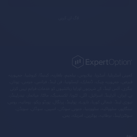
لاگ ان کریں
کمپنی آسٹریلیا، آسٹریا، بیلاروس، بیلجیم، بلغاریہ، کینیڈا، کروشیا، جمہوریہ
قبرص، جمہوریہ چیک، ڈنمارک، ایسٹونیا، فن لینڈ، فرانس، جرمنی، یونان،
ہنگری، آئس لینڈ، کے شہریوں اور/یا رہائشیوں کو خدمات فراہم نہیں کرتی
ہے۔ ایران، آئرلینڈ، اسرائیل، اٹلی، لٹویا، لکسمبرگ، مالٹا، میانمار، نیدرلینڈز،
نیوزی لینڈ، شمالی کوریا، ناروے، پولینڈ، پرتگال، پورٹو ریکو، رومانیہ، روس،
سنگاپور، سلوواکیہ، سلووینیا، جنوبی سوڈان، اسپین، سوڈان، سویڈن،
سوئٹزرلینڈ، برطانیہ، یوکرین، امریکہ، یمن۔
ہوم