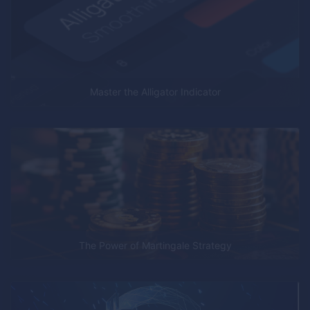
Master the Alligator Indicator
The Power of Martingale Strategy