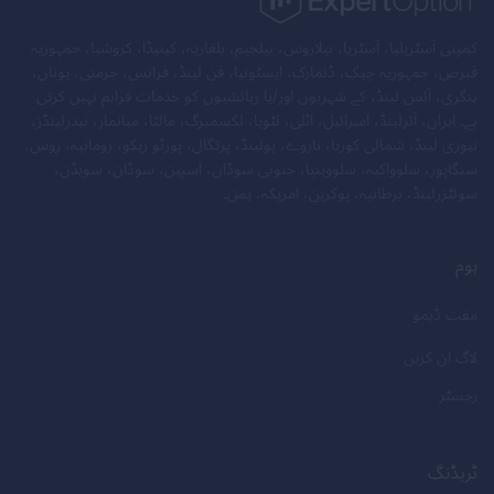
کمپنی آسٹریلیا، آسٹریا، بیلاروس، بیلجیم، بلغاریہ، کینیڈا، کروشیا، جمہوریہ
قبرص، جمہوریہ چیک، ڈنمارک، ایسٹونیا، فن لینڈ، فرانس، جرمنی، یونان،
ہنگری، آئس لینڈ، کے شہریوں اور/یا رہائشیوں کو خدمات فراہم نہیں کرتی
ہے۔ ایران، آئرلینڈ، اسرائیل، اٹلی، لٹویا، لکسمبرگ، مالٹا، میانمار، نیدرلینڈز،
نیوزی لینڈ، شمالی کوریا، ناروے، پولینڈ، پرتگال، پورٹو ریکو، رومانیہ، روس،
سنگاپور، سلوواکیہ، سلووینیا، جنوبی سوڈان، اسپین، سوڈان، سویڈن،
سوئٹزرلینڈ، برطانیہ، یوکرین، امریکہ، یمن۔
ہوم
مفت ڈیمو
لاگ ان کریں
رجسٹر
ٹریڈنگ