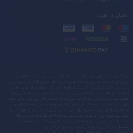
ادائیگی کے طریقے
ٹریڈنگ اور سرمایہ کاری میں خطرے کی اہم سطح شامل ہے اور یہ تمام کلائنٹس کے لیے
موزوں اور/یا مناسب نہیں ہے۔ براہ کرم یقینی بنائیں کہ آپ خریدنے یا فروخت کرنے سے پہلے
اپنے سرمایہ کاری کے مقاصد، تجربے کی سطح اور خطرے کی بھوک پر غور کریں۔ خرید و
فروخت میں مالی خطرات لاحق ہوتے ہیں اور اس کے نتیجے میں آپ کے فنڈز کا جزوی یا
مکمل نقصان ہو سکتا ہے، لہذا، آپ کو ایسے فنڈز کی سرمایہ کاری نہیں کرنی چاہیے جو آپ
کھونے کے متحمل نہیں ہو سکتے۔ آپ کو ٹریڈنگ اور سرمایہ کاری سے وابستہ تمام خطرات
سے آگاہ اور مکمل طور پر سمجھنا چاہیے، اور اگر آپ کو کوئی شک ہے تو ایک آزاد مالیاتی
مشیر سے مشورہ لیں۔ آپ کو اس سائٹ میں موجود IP کو ذاتی، غیر تجارتی، ناقابل
منتقلی استعمال کے لیے صرف سائٹ پر پیش کی جانے والی خدمات کے سلسلے میں
استعمال کرنے کے لیے محدود غیر خصوصی حقوق دیے گئے ہیں۔
چونکہ EOLabs LLC JFSA کی نگرانی میں نہیں ہے، اس لیے یہ جاپان کو مالیاتی