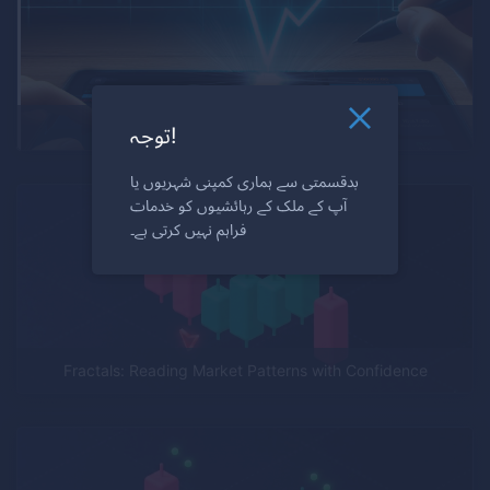
V-Bounce Trading Strategy
توجہ!
بدقسمتی سے ہماری کمپنی شہریوں یا
آپ کے ملک کے رہائشیوں کو خدمات
فراہم نہیں کرتی ہے۔
Fractals: Reading Market Patterns with Confidence