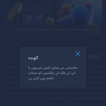
What Are Battles and How Can You Win More?
توجہ!
کمپنی آسٹریلیا، آسٹریا، بیلاروس، بیلجیم، بلغاریہ، کینیڈا، کروشیا، جمہوریہ
بدقسمتی سے ہماری کمپنی شہریوں یا
قبرص، جمہوریہ چیک، ڈنمارک، ایسٹونیا، فن لینڈ، فرانس، جرمنی، یونان،
آپ کے ملک کے رہائشیوں کو خدمات
ہنگری، آئس لینڈ، کے شہریوں اور/یا رہائشیوں کو خدمات فراہم نہیں کرتی
فراہم نہیں کرتی ہے۔
ہے۔ ایران، آئرلینڈ، اسرائیل، اٹلی، لٹویا، لکسمبرگ، مالٹا، میانمار، نیدرلینڈز،
نیوزی لینڈ، شمالی کوریا، ناروے، پولینڈ، پرتگال، پورٹو ریکو، رومانیہ، روس،
سنگاپور، سلوواکیہ، سلووینیا، جنوبی سوڈان، اسپین، سوڈان، سویڈن،
سوئٹزرلینڈ، برطانیہ، یوکرین، امریکہ، یمن۔