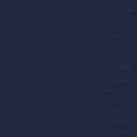
ہوم
مفت ڈیمو
لاگ ان کریں
رجسٹر
ٹریڈنگ
خصوصیات
اکاؤنٹ کی اقسام
سماجی ٹریڈنگ
عمومی سوالات
اسلامی اکاؤنٹ
ٹیوٹوریل