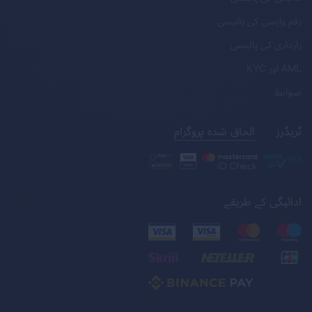
رقم واپسی کی پالیسی
رازداری کی پالیسی
AML
اور
KYC
ضوابط
ٹریڈرز
الحاق شدہ پروگرام
ادائیگی کے طریقے