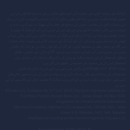
ٹریڈنگ اور سرمایہ کاری میں خطرے کی اہم سطح شامل ہے اور یہ تمام کلائنٹس کے لیے
موزوں اور/یا مناسب نہیں ہے۔ براہ کرم یقینی بنائیں کہ آپ خریدنے یا فروخت کرنے سے پہلے
اپنے سرمایہ کاری کے مقاصد، تجربے کی سطح اور خطرے کی بھوک پر غور کریں۔ خرید و
فروخت میں مالی خطرات لاحق ہوتے ہیں اور اس کے نتیجے میں آپ کے فنڈز کا جزوی یا
مکمل نقصان ہو سکتا ہے، لہذا، آپ کو ایسے فنڈز کی سرمایہ کاری نہیں کرنی چاہیے جو آپ
کھونے کے متحمل نہیں ہو سکتے۔ آپ کو ٹریڈنگ اور سرمایہ کاری سے وابستہ تمام خطرات
سے آگاہ اور مکمل طور پر سمجھنا چاہیے، اور اگر آپ کو کوئی شک ہے تو ایک آزاد مالیاتی
مشیر سے مشورہ لیں۔ آپ کو اس سائٹ میں موجود IP کو ذاتی، غیر تجارتی، ناقابل
منتقلی استعمال کے لیے صرف سائٹ پر پیش کی جانے والی خدمات کے سلسلے میں
استعمال کرنے کے لیے محدود غیر خصوصی حقوق دیے گئے ہیں۔
چونکہ EOLabs LLC JFSA کی نگرانی میں نہیں ہے، اس لیے یہ جاپان کو مالیاتی
مصنوعات کی پیشکش اور مالی خدمات کے لیے درخواست کرنے کے لیے سمجھے جانے والے
کسی بھی عمل میں ملوث نہیں ہے اور اس ویب سائٹ کا مقصد جاپان کے رہائشیوں کے لیے
نہیں ہے۔
EOLabs LLC, Company No 377 LLC 2020, having its registered address at:
First Floor, First St. Vincent Bank Ltd., James Street, PO Box 1574,
Kingstown, St. Vincent and the Grenadines.
Merchant Company: Highmax LTD, company No: 124393, MOL: Main
Street 5-9, Gibraltar, GX11 1AA, Gibraltar.
HighMax Ltd is acting as the Payment Agent for EOLabs LLC.
ExpertOption
2026
© 2014–