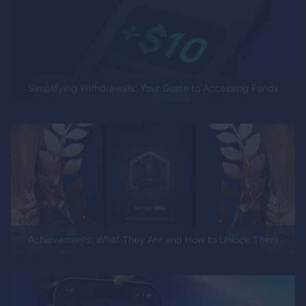
Simplifying Withdrawals: Your Guide to Accessing Funds
Achievements: What They Are and How to Unlock Them